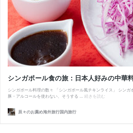
シンガポール食の旅：日本人好みの中華
シンガポール料理の数々 「シンガポール風チキンライス」 シン
シ
豚・アルコールを使わない、そうする …
続きを読む
ン
ガ
辰々のお薦め海外旅行国内旅行
ポ
ー
ル