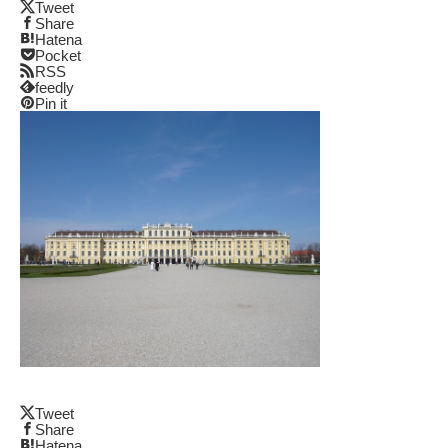
Tweet
Share
Hatena
Pocket
RSS
feedly
Pin it
Tweet
Share
Hatena