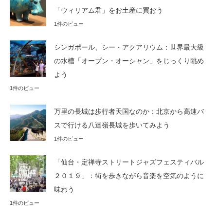
「ウィリアム君」をお土産に買おう
1件のビュー
シンガポール、シー・アクアリウム：世界最大級
の水槽「オープン・オーシャン」をじっくり眺め
よう
1件のビュー
万里の長城は歩行者天国なのか：北京から高速バ
スで行ける八達嶺長城を歩いてみよう
1件のビュー
「仙台・定禅寺ストリートジャズフェスティバル
２０１９」：街を歩きながら音楽を空気のように
味わう
1件のビュー