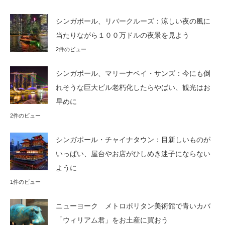
シンガポール、リバークルーズ：涼しい夜の風に
当たりながら１００万ドルの夜景を見よう
2件のビュー
シンガポール、マリーナベイ・サンズ：今にも倒
れそうな巨大ビル老朽化したらやばい、観光はお
早めに
2件のビュー
シンガポール・チャイナタウン：目新しいものが
いっぱい、屋台やお店がひしめき迷子にならない
ように
1件のビュー
ニューヨーク メトロポリタン美術館で青いカバ
「ウィリアム君」をお土産に買おう