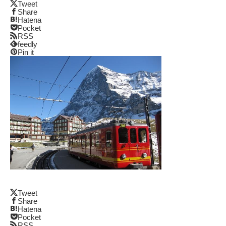
Tweet
Share
Hatena
Pocket
RSS
feedly
Pin it
Tweet
Share
Hatena
Pocket
RSS