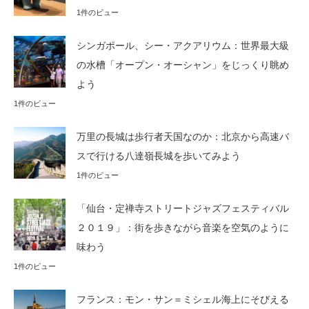
1件のビュー
シンガポール、シー・アクアリウム：世界最大級
の水槽「オープン・オーシャン」をじっくり眺め
よう
1件のビュー
万里の長城は歩行者天国なのか：北京から高速バ
スで行ける八達嶺長城を歩いてみよう
1件のビュー
「仙台・定禅寺ストリートジャズフェスティバル
２０１９」：街を歩きながら音楽を空気のように
味わう
1件のビュー
フランス：モン・サン＝ミシェル海上にそびえる