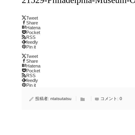
Tweet
Share
Hatena
Pocket
RSS
feedly
Pin it
Tweet
Share
Hatena
Pocket
RSS
feedly
Pin it
投稿者:
ntatsutatsu
コメント:
0