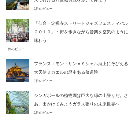
スで行ける八達嶺長城を歩いてみよう
1件のビュー
「仙台・定禅寺ストリートジャズフェスティバル
２０１９」：街を歩きながら音楽を空気のように
味わう
1件のビュー
フランス：モン・サン＝ミシェル海上にそびえる
大天使ミカエルの歴史ある修道院
1件のビュー
シンガポールの植物園は巨大な緑の山登りだ。さ
あ、出かけてみようガラス張りの未来世界へ
1件のビュー