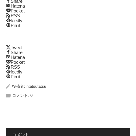
Share
Hatena
Pocket
RSS
feedly
Pin it
Tweet
Share
Hatena
Pocket
RSS
feedly
Pin it
投稿者:
ntatsutatsu
コメント:
0
コメント