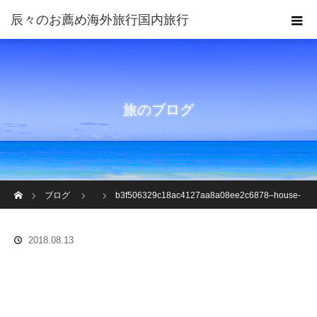
旅のブログ
ホーム
ブログ
b3f506329c18ac4127aa8a08ee2c6878–house-
of-lords-the-house
2018.08.13