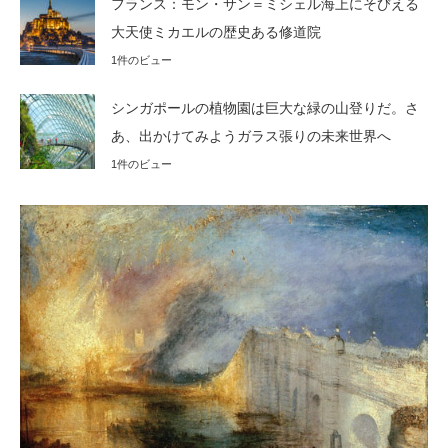
フランス：モン・サン＝ミシェル海上にそびえる
大天使ミカエルの歴史ある修道院
1件のビュー
シンガポールの植物園は巨大な緑の山登りだ。さ
あ、出かけてみようガラス張りの未来世界へ
1件のビュー