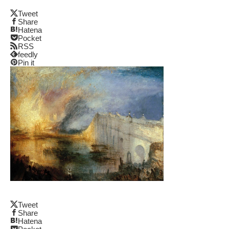
Tweet
Share
Hatena
Pocket
RSS
feedly
Pin it
Tweet
Share
Hatena