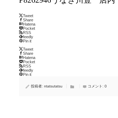
Tweet
Share
Hatena
Pocket
RSS
feedly
Pin it
Tweet
Share
Hatena
Pocket
RSS
feedly
Pin it
投稿者:
ntatsutatsu
コメント:
0