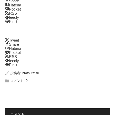
Share
Hatena
Pocket
RSS
feedly
Pin it
Tweet
Share
Hatena
Pocket
RSS
feedly
Pin it
投稿者:
ntatsutatsu
コメント:
0
コメント