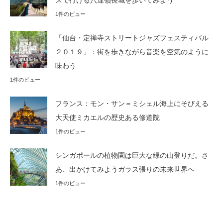
スで行ける八達嶺長城を歩いてみよう
1件のビュー
「仙台・定禅寺ストリートジャズフェスティバル
２０１９」：街を歩きながら音楽を空気のように
味わう
1件のビュー
フランス：モン・サン＝ミシェル海上にそびえる
大天使ミカエルの歴史ある修道院
1件のビュー
シンガポールの植物園は巨大な緑の山登りだ。さ
あ、出かけてみようガラス張りの未来世界へ
1件のビュー