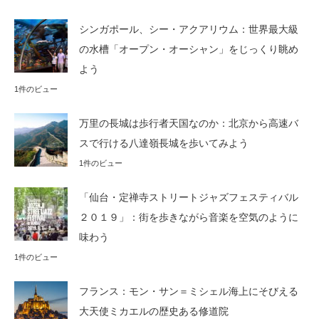
シンガポール、シー・アクアリウム：世界最大級
の水槽「オープン・オーシャン」をじっくり眺め
よう
1件のビュー
万里の長城は歩行者天国なのか：北京から高速バ
スで行ける八達嶺長城を歩いてみよう
1件のビュー
「仙台・定禅寺ストリートジャズフェスティバル
２０１９」：街を歩きながら音楽を空気のように
味わう
1件のビュー
フランス：モン・サン＝ミシェル海上にそびえる
大天使ミカエルの歴史ある修道院