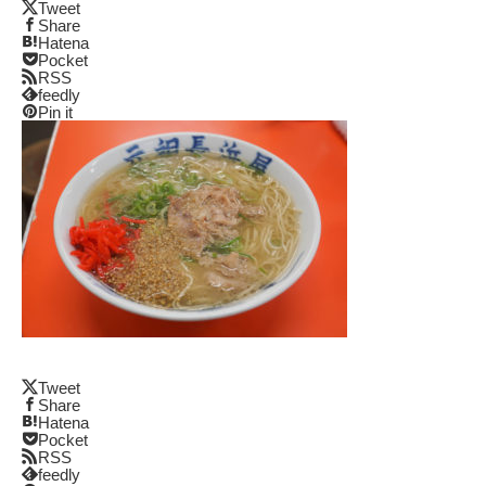
Tweet
Share
Hatena
Pocket
RSS
feedly
Pin it
Tweet
Share
Hatena
Pocket
RSS
feedly