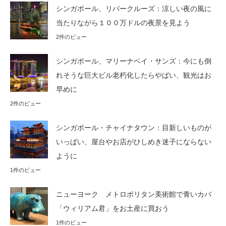
シンガポール、リバークルーズ：涼しい夜の風に
当たりながら１００万ドルの夜景を見よう
2件のビュー
シンガポール、マリーナベイ・サンズ：今にも倒
れそうな巨大ビル老朽化したらやばい、観光はお
早めに
2件のビュー
シンガポール・チャイナタウン：目新しいものが
いっぱい、屋台やお店がひしめき迷子にならない
ように
1件のビュー
ニューヨーク メトロポリタン美術館で青いカバ
「ウィリアム君」をお土産に買おう
1件のビュー