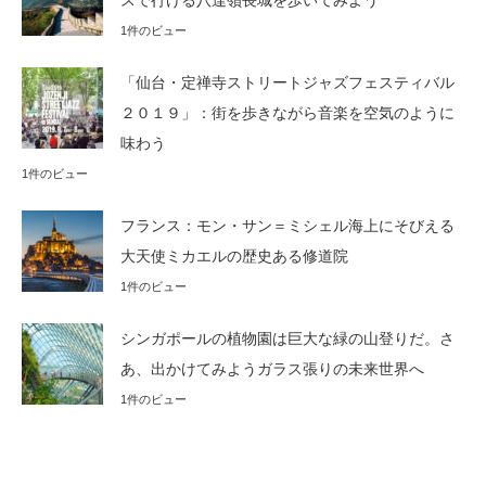
スで行ける八達嶺長城を歩いてみよう
1件のビュー
「仙台・定禅寺ストリートジャズフェスティバル
２０１９」：街を歩きながら音楽を空気のように
味わう
1件のビュー
フランス：モン・サン＝ミシェル海上にそびえる
大天使ミカエルの歴史ある修道院
1件のビュー
シンガポールの植物園は巨大な緑の山登りだ。さ
あ、出かけてみようガラス張りの未来世界へ
1件のビュー