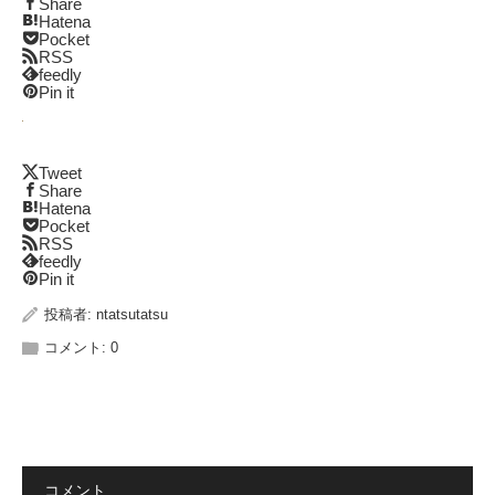
Share
Hatena
Pocket
RSS
feedly
Pin it
Tweet
Share
Hatena
Pocket
RSS
feedly
Pin it
投稿者:
ntatsutatsu
コメント:
0
コメント