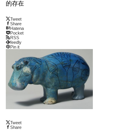
的存在
Tweet
Share
Hatena
Pocket
RSS
feedly
Pin it
Tweet
Share