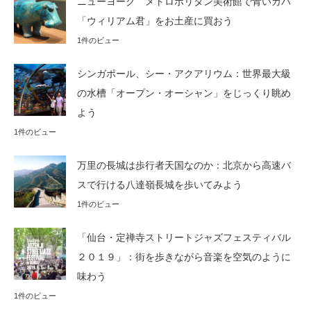
ニューヨーク メトロポリタン美術館で青いカバ
「ウィリアム君」をお土産に買おう
1件のビュー
シンガポール、シー・アクアリウム：世界最大級
の水槽「オープン・オーシャン」をじっくり眺め
よう
1件のビュー
万里の長城は歩行者天国なのか：北京から高速バ
スで行ける八達嶺長城を歩いてみよう
1件のビュー
「仙台・定禅寺ストリートジャズフェスティバル
２０１９」：街を歩きながら音楽を空気のように
味わう
1件のビュー