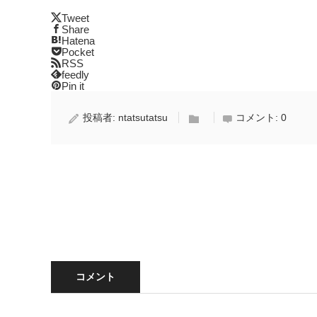
Tweet
Share
Hatena
Pocket
RSS
feedly
Pin it
投稿者:
ntatsutatsu
コメント:
0
コメント