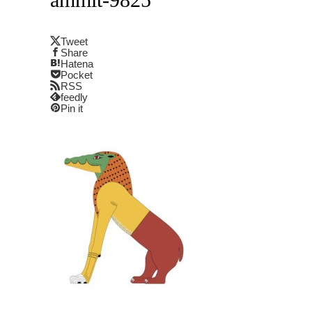
Tweet
Share
Hatena
Pocket
RSS
feedly
Pin it