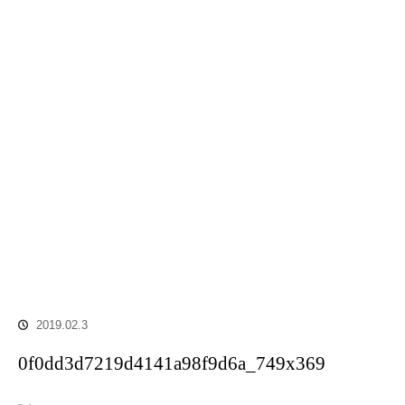
2019.02.3
0f0dd3d7219d4141a98f9d6a_749x369