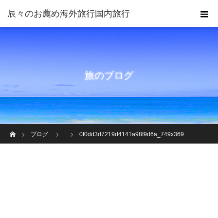
旅のブログ
ホーム
ブログ
0f0dd3d7219d4141a98f9d6a_749x369