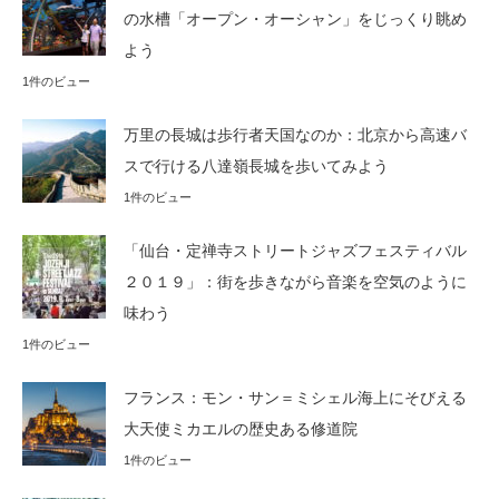
の水槽「オープン・オーシャン」をじっくり眺め
よう
1件のビュー
万里の長城は歩行者天国なのか：北京から高速バ
スで行ける八達嶺長城を歩いてみよう
1件のビュー
「仙台・定禅寺ストリートジャズフェスティバル
２０１９」：街を歩きながら音楽を空気のように
味わう
1件のビュー
フランス：モン・サン＝ミシェル海上にそびえる
大天使ミカエルの歴史ある修道院
1件のビュー