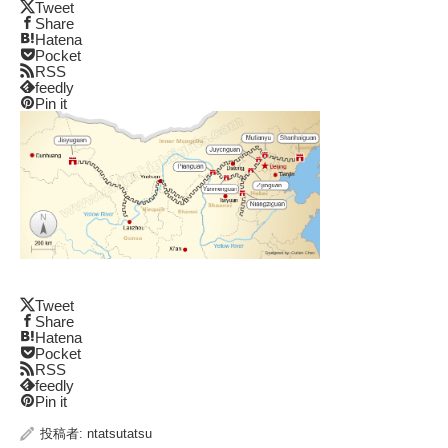
Tweet
Share
Hatena
Pocket
RSS
feedly
Pin it
Tweet
Share
Hatena
Pocket
RSS
feedly
Pin it
投稿者:
ntatsutatsu