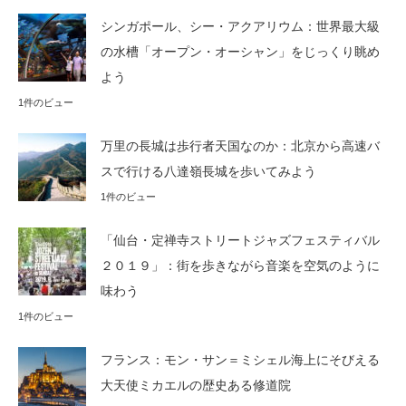
シンガポール、シー・アクアリウム：世界最大級
の水槽「オープン・オーシャン」をじっくり眺め
よう
1件のビュー
万里の長城は歩行者天国なのか：北京から高速バ
スで行ける八達嶺長城を歩いてみよう
1件のビュー
「仙台・定禅寺ストリートジャズフェスティバル
２０１９」：街を歩きながら音楽を空気のように
味わう
1件のビュー
フランス：モン・サン＝ミシェル海上にそびえる
大天使ミカエルの歴史ある修道院