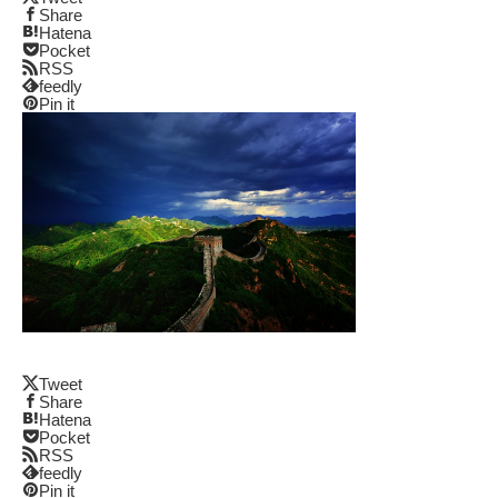
Share
Hatena
Pocket
RSS
feedly
Pin it
Tweet
Share
Hatena
Pocket
RSS
feedly
Pin it