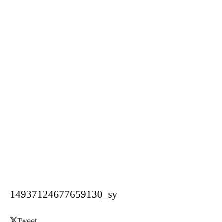
14937124677659130_sy
Tweet