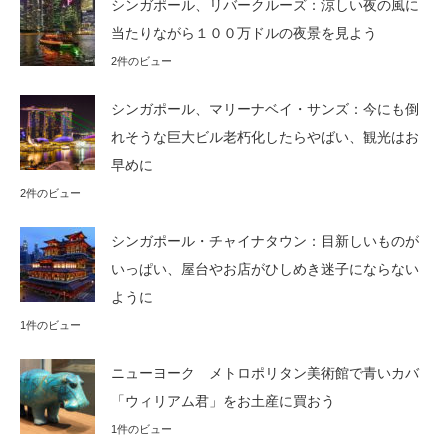
シンガポール、リバークルーズ：涼しい夜の風に
当たりながら１００万ドルの夜景を見よう
2件のビュー
シンガポール、マリーナベイ・サンズ：今にも倒
れそうな巨大ビル老朽化したらやばい、観光はお
早めに
2件のビュー
シンガポール・チャイナタウン：目新しいものが
いっぱい、屋台やお店がひしめき迷子にならない
ように
1件のビュー
ニューヨーク メトロポリタン美術館で青いカバ
「ウィリアム君」をお土産に買おう
1件のビュー