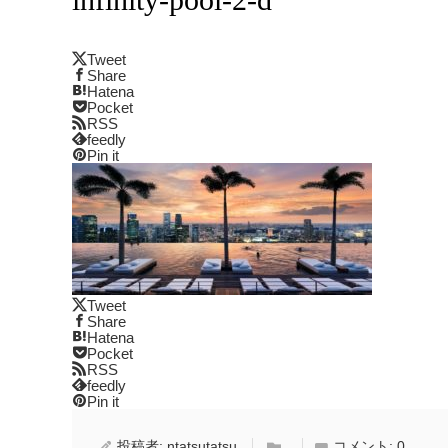
Tweet
Share
Hatena
Pocket
RSS
feedly
Pin it
Tweet
Share
Hatena
Pocket
RSS
feedly
Pin it
投稿者:
ntatsutatsu
コメント:
0