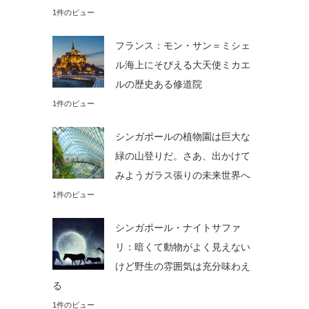
1件のビュー
フランス：モン・サン＝ミシェ
ル海上にそびえる大天使ミカエ
ルの歴史ある修道院
1件のビュー
シンガポールの植物園は巨大な
緑の山登りだ。さあ、出かけて
みようガラス張りの未来世界へ
1件のビュー
シンガポール・ナイトサファ
リ：暗くて動物がよく見えない
けど野生の雰囲気は充分味わえ
る
1件のビュー