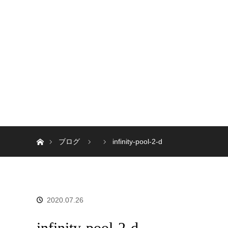
ホーム
ブログ
infinity-pool-2-d
2020.07.26
infinity-pool-2-d