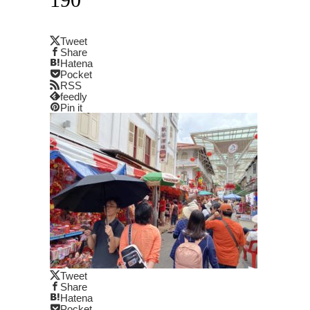
Tweet
Share
Hatena
Pocket
RSS
feedly
Pin it
Tweet
Share
Hatena
Pocket