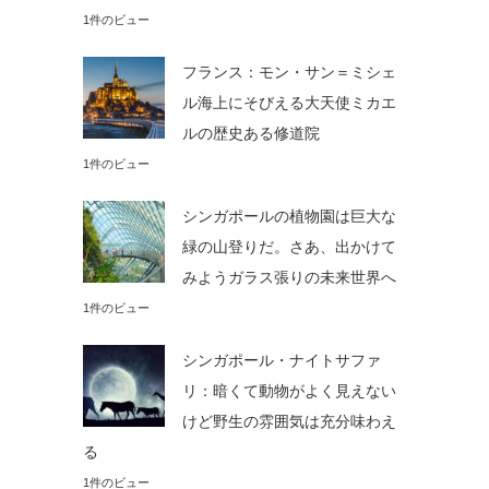
1件のビュー
フランス：モン・サン＝ミシェ
ル海上にそびえる大天使ミカエ
ルの歴史ある修道院
1件のビュー
シンガポールの植物園は巨大な
緑の山登りだ。さあ、出かけて
みようガラス張りの未来世界へ
1件のビュー
シンガポール・ナイトサファ
リ：暗くて動物がよく見えない
けど野生の雰囲気は充分味わえ
る
1件のビュー