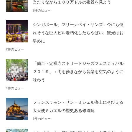
当たりながら１００万ドルの夜景を見よう
2件のビュー
シンガポール、マリーナベイ・サンズ：今にも倒
れそうな巨大ビル老朽化したらやばい、観光はお
早めに
2件のビュー
「仙台・定禅寺ストリートジャズフェスティバル
２０１９」：街を歩きながら音楽を空気のように
味わう
1件のビュー
フランス：モン・サン＝ミシェル海上にそびえる
大天使ミカエルの歴史ある修道院
1件のビュー