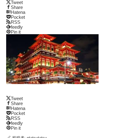
Tweet
Share
Hatena
Pocket
RSS
feedly
Pin it
Tweet
Share
Hatena
Pocket
RSS
feedly
Pin it
投稿者:
ntatsutatsu