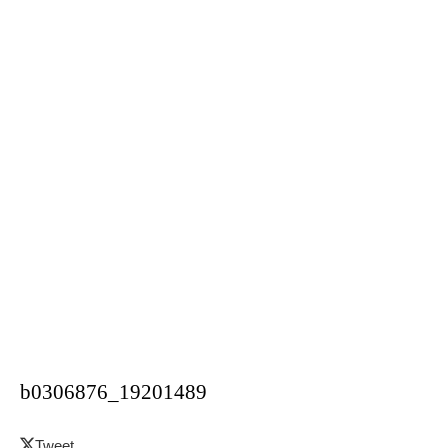
b0306876_19201489
Tweet