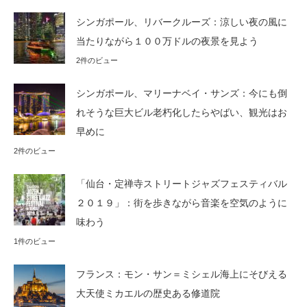
シンガポール、リバークルーズ：涼しい夜の風に
当たりながら１００万ドルの夜景を見よう
2件のビュー
シンガポール、マリーナベイ・サンズ：今にも倒
れそうな巨大ビル老朽化したらやばい、観光はお
早めに
2件のビュー
「仙台・定禅寺ストリートジャズフェスティバル
２０１９」：街を歩きながら音楽を空気のように
味わう
1件のビュー
フランス：モン・サン＝ミシェル海上にそびえる
大天使ミカエルの歴史ある修道院