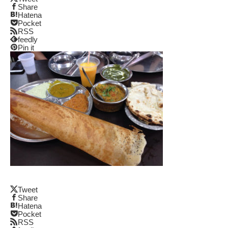
Share
Hatena
Pocket
RSS
feedly
Pin it
Tweet
Share
Hatena
Pocket
RSS