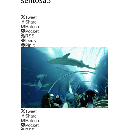
Tweet
Share
Hatena
Pocket
RSS
feedly
Pin it
Tweet
Share
Hatena
Pocket
RSS