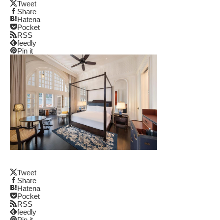
Tweet
Share
Hatena
Pocket
RSS
feedly
Pin it
Tweet
Share
Hatena
Pocket
RSS
feedly
Pin it