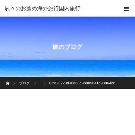
旅のブログ
ホーム
ブログ
03fd28223d30d88d9b8896a1b98864cc