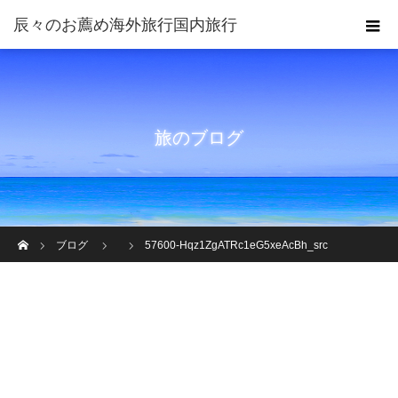
旅のブログ
ホーム
ブログ
57600-Hqz1ZgATRc1eG5xeAcBh_src