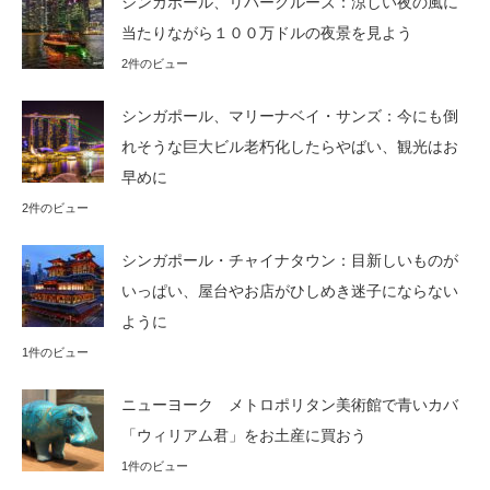
シンガポール、リバークルーズ：涼しい夜の風に
当たりながら１００万ドルの夜景を見よう
2件のビュー
シンガポール、マリーナベイ・サンズ：今にも倒
れそうな巨大ビル老朽化したらやばい、観光はお
早めに
2件のビュー
シンガポール・チャイナタウン：目新しいものが
いっぱい、屋台やお店がひしめき迷子にならない
ように
1件のビュー
ニューヨーク メトロポリタン美術館で青いカバ
「ウィリアム君」をお土産に買おう
1件のビュー