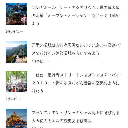
シンガポール、シー・アクアリウム：世界最大級
の水槽「オープン・オーシャン」をじっくり眺め
よう
1件のビュー
万里の長城は歩行者天国なのか：北京から高速バ
スで行ける八達嶺長城を歩いてみよう
1件のビュー
「仙台・定禅寺ストリートジャズフェスティバル
２０１９」：街を歩きながら音楽を空気のように
味わう
1件のビュー
フランス：モン・サン＝ミシェル海上にそびえる
大天使ミカエルの歴史ある修道院