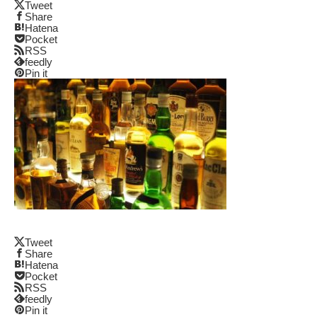
Tweet
Share
Hatena
Pocket
RSS
feedly
Pin it
Tweet
Share
Hatena
Pocket
RSS
feedly
Pin it