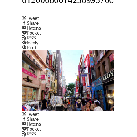
Tweet
Share
Hatena
Pocket
RSS
feedly
Pin it
Tweet
Share
Hatena
Pocket
RSS