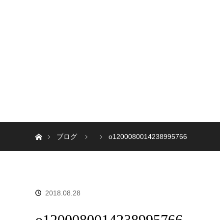
ホーム
ブログ
o1200080014238995766
2018.08.28
o1200080014238995766