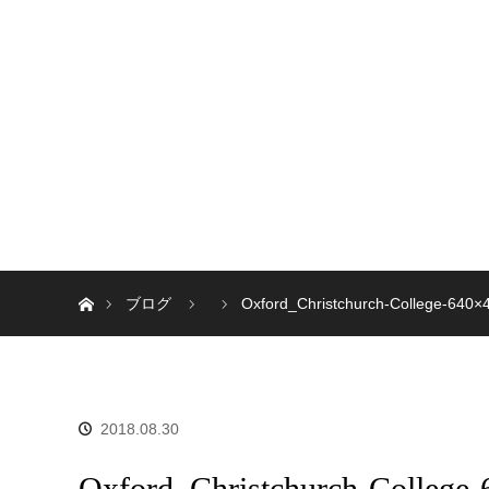
ホーム
ブログ
Oxford_Christchurch-College-640×
2018.08.30
Oxford_Christchurch-College