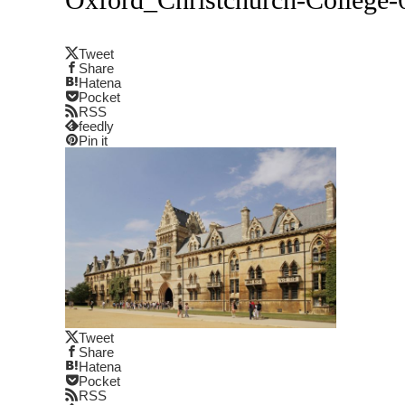
Tweet
Share
Hatena
Pocket
RSS
feedly
Pin it
Tweet
Share
Hatena
Pocket
RSS