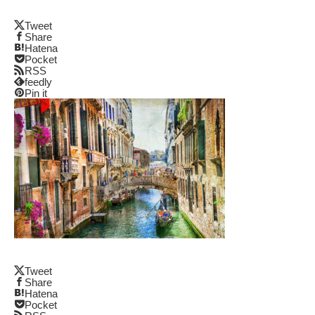
Tweet
Share
Hatena
Pocket
RSS
feedly
Pin it
Tweet
Share
Hatena
Pocket