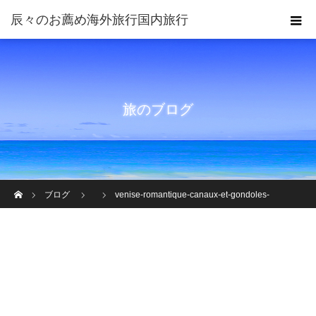
旅のブログ
ホーム
ブログ
venise-romantique-canaux-et-gondoles-
illustration-dans-le-styl-de-peinture-78020359