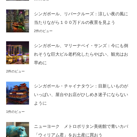
シンガポール、リバークルーズ：涼しい夜の風に
当たりながら１００万ドルの夜景を見よう
2件のビュー
シンガポール、マリーナベイ・サンズ：今にも倒
れそうな巨大ビル老朽化したらやばい、観光はお
早めに
2件のビュー
シンガポール・チャイナタウン：目新しいものが
いっぱい、屋台やお店がひしめき迷子にならない
ように
1件のビュー
ニューヨーク メトロポリタン美術館で青いカバ
「ウィリアム君」をお土産に買おう